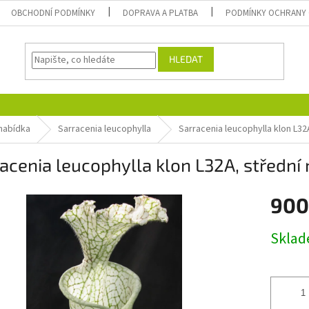
OBCHODNÍ PODMÍNKY
DOPRAVA A PLATBA
PODMÍNKY OCHRANY 
HLEDAT
 nabídka
Sarracenia leucophylla
Sarracenia leucophylla klon L32A
acenia leucophylla klon L32A, střední 
900
Měrná
Skla
cena: