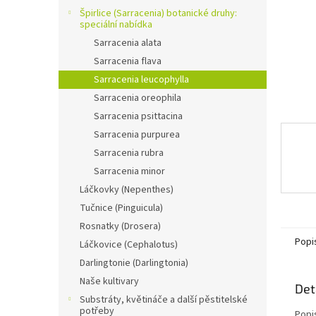
n
Špirlice (Sarracenia) botanické druhy:
e
speciální nabídka
l
Sarracenia alata
Sarracenia flava
Sarracenia leucophylla
Sarracenia oreophila
Sarracenia psittacina
Sarracenia purpurea
Sarracenia rubra
Sarracenia minor
Láčkovky (Nepenthes)
Tučnice (Pinguicula)
Rosnatky (Drosera)
Popi
Láčkovice (Cephalotus)
Darlingtonie (Darlingtonia)
Naše kultivary
Det
Substráty, květináče a další pěstitelské
potřeby
Popi