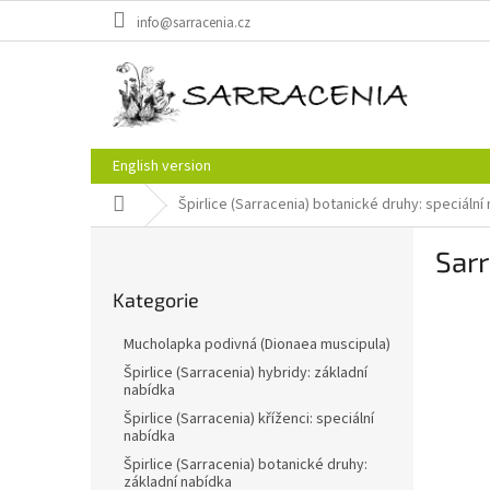
Přejít
info@sarracenia.cz
na
obsah
English version
Domů
Špirlice (Sarracenia) botanické druhy: speciální
P
Sarr
o
Přeskočit
s
Kategorie
kategorie
t
r
Mucholapka podivná (Dionaea muscipula)
a
Špirlice (Sarracenia) hybridy: základní
n
nabídka
n
Špirlice (Sarracenia) kříženci: speciální
í
nabídka
p
Špirlice (Sarracenia) botanické druhy:
a
základní nabídka