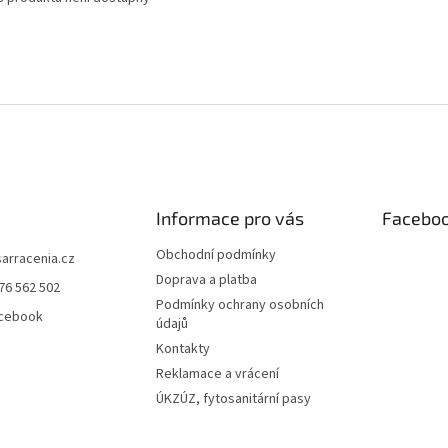
Informace pro vás
Facebo
Obchodní podmínky
sarracenia.cz
Doprava a platba
76 562 502
Podmínky ochrany osobních
acebook
údajů
Kontakty
Reklamace a vrácení
ÚKZÚZ, fytosanitární pasy