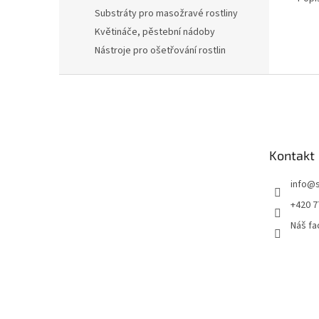
Substráty pro masožravé rostliny
Květináče, pěstební nádoby
Nástroje pro ošetřování rostlin
Z
á
p
a
t
Kontakt
í
info
@
+420 7
Náš f