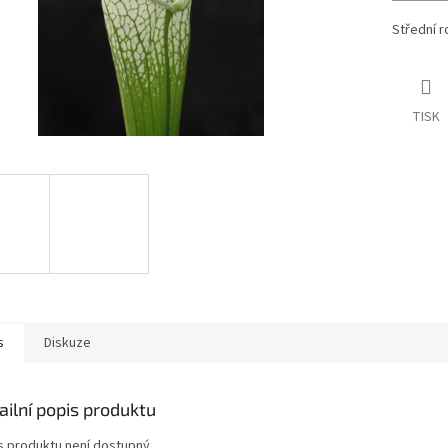
Střední r
TISK
s
Diskuze
ailní popis produktu
s produktu není dostupný