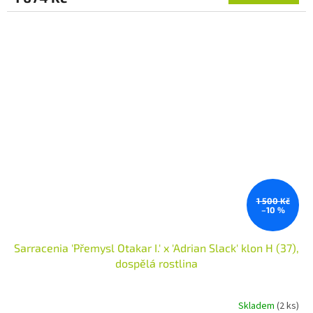
1 500 Kč
–10 %
Sarracenia 'Přemysl Otakar I.' x 'Adrian Slack' klon H (37),
dospělá rostlina
Skladem
(2 ks)