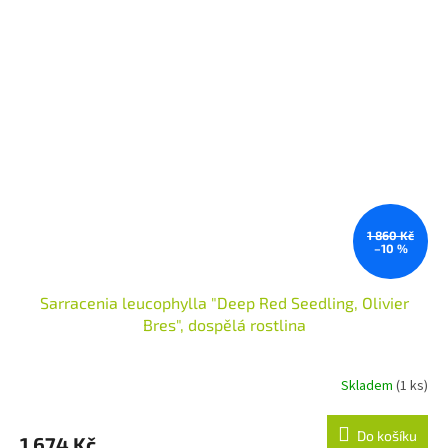
1 860 Kč
–10 %
Sarracenia leucophylla "Deep Red Seedling, Olivier
Bres", dospělá rostlina
Skladem
(1 ks)
Do košíku
1 674 Kč