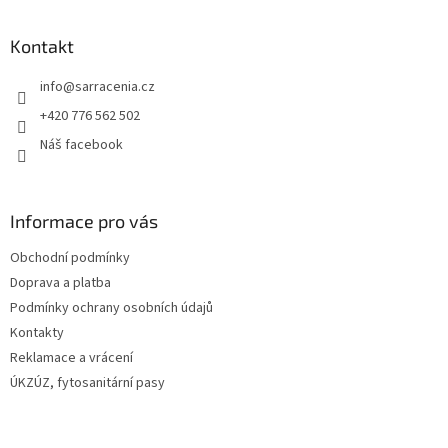
á
p
a
Kontakt
t
info
@
sarracenia.cz
í
+420 776 562 502
Náš facebook
Informace pro vás
Obchodní podmínky
Doprava a platba
Podmínky ochrany osobních údajů
Kontakty
Reklamace a vrácení
ÚKZÚZ, fytosanitární pasy