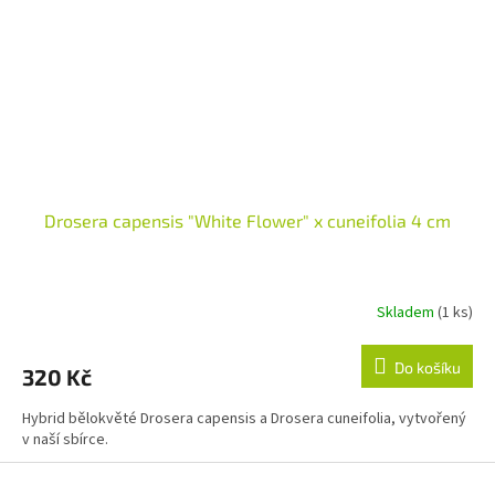
Drosera capensis "White Flower" x cuneifolia 4 cm
Skladem
(1 ks)
Do košíku
320 Kč
Hybrid bělokvěté Drosera capensis a Drosera cuneifolia, vytvořený
v naší sbírce.
Z