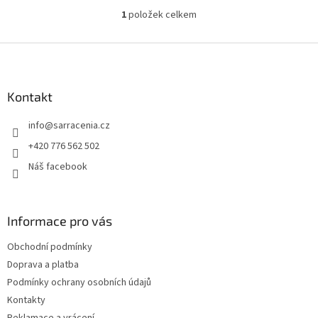
1
položek celkem
O
v
l
Z
á
á
d
p
a
a
Kontakt
c
t
í
info
@
sarracenia.cz
í
p
r
+420 776 562 502
v
Náš facebook
k
y
v
ý
Informace pro vás
p
i
Obchodní podmínky
s
u
Doprava a platba
Podmínky ochrany osobních údajů
Kontakty
Reklamace a vrácení