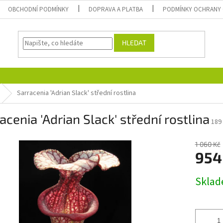
OBCHODNÍ PODMÍNKY
DOPRAVA A PLATBA
PODMÍNKY OCHRANY 
HLEDAT
Sarracenia 'Adrian Slack' střední rostlina
acenia 'Adrian Slack' střední rostlina
189
1 060 Kč
954
Měrná
Skla
cena: