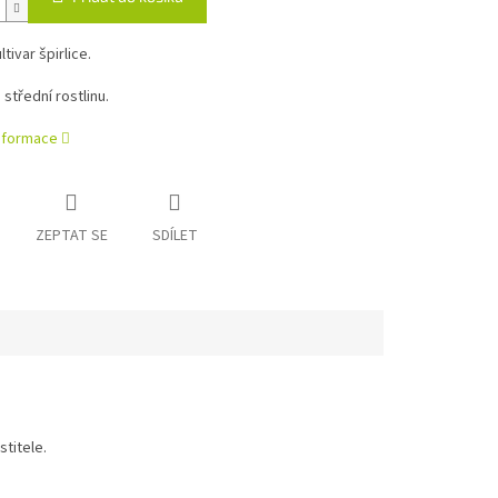
tivar špirlice.
 střední rostlinu.
informace
ZEPTAT SE
SDÍLET
titele.