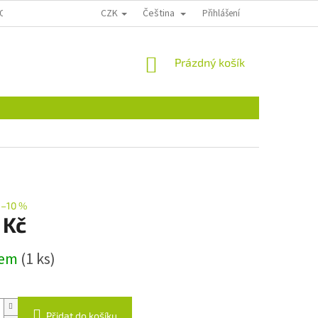
CZK
Čeština
OSOBNÍCH ÚDAJŮ
KONTAKTY
REKLAMACE A VRÁCENÍ
Přihlášení
ÚKZÚZ,
NÁKUPNÍ
Prázdný košík
KOŠÍK
–10 %
 Kč
dem
(1 ks)
Přidat do košíku