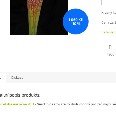
Krásný kul
1 060 Kč
Cena za 1
–10 %
Detailní 
TISK
s
Diskuze
ailní popis produktu
itelská náročnost: 1
- Snadno pěstovatelný druh vhodný pro začínající pěs