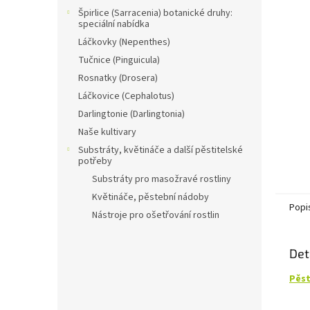
n
Špirlice (Sarracenia) botanické druhy:
e
speciální nabídka
l
Láčkovky (Nepenthes)
Tučnice (Pinguicula)
Rosnatky (Drosera)
Láčkovice (Cephalotus)
Darlingtonie (Darlingtonia)
Naše kultivary
Substráty, květináče a další pěstitelské
potřeby
Substráty pro masožravé rostliny
Květináče, pěstební nádoby
Popi
Nástroje pro ošetřování rostlin
Det
Pěst