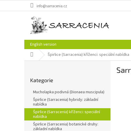
Přejít
info@sarracenia.cz
na
obsah
English version
Domů
Špirlice (Sarracenia) kříženci: speciální nabídka
P
Sarr
o
Přeskočit
s
Kategorie
kategorie
t
r
Mucholapka podivná (Dionaea muscipula)
a
Špirlice (Sarracenia) hybridy: základní
n
nabídka
n
Špirlice (Sarracenia) kříženci: speciální
í
nabídka
p
Špirlice (Sarracenia) botanické druhy:
a
základní nabídka