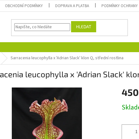
OBCHODNÍ PODMÍNKY
DOPRAVA A PLATBA
PODMÍNKY OCHRANY 
HLEDAT
Sarracenia leucophylla x 'Adrian Slack' klon Q, střední rostlina
acenia leucophylla x 'Adrian Slack' klon
450
Měrná
Skla
cena: