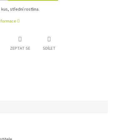
 kus, střední rostlina.
informace
ZEPTAT SE
SDÍLET
titele.