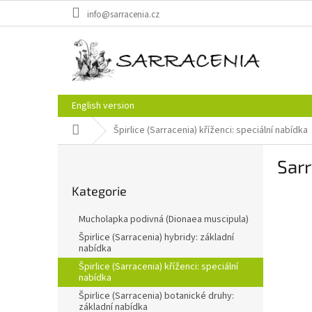
Přejít
info@sarracenia.cz
na
obsah
English version
Domů
Špirlice (Sarracenia) kříženci: speciální nabídka
P
Sarr
o
Přeskočit
s
Kategorie
kategorie
t
r
Mucholapka podivná (Dionaea muscipula)
a
Špirlice (Sarracenia) hybridy: základní
n
nabídka
n
Špirlice (Sarracenia) kříženci: speciální
í
nabídka
p
Špirlice (Sarracenia) botanické druhy:
a
základní nabídka