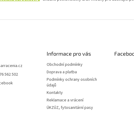
Informace pro vás
Facebo
Obchodní podmínky
sarracenia.cz
Doprava a platba
76 562 502
Podmínky ochrany osobních
acebook
údajů
Kontakty
Reklamace a vrácení
ÚKZÚZ, fytosanitární pasy