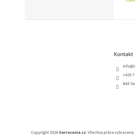
Z
á
p
a
t
Kontakt
í
info
@
+420 7
Náš f
Copyright 2026
Sarracenia.cz
. Všechna práva vyhrazena.