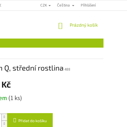
CZK
Čeština
OSOBNÍCH ÚDAJŮ
KONTAKTY
REKLAMACE A VRÁCENÍ
Přihlášení
ÚKZÚZ,
NÁKUPNÍ
Prázdný košík
KOŠÍK
 Q, střední rostlina
488
 Kč
dem
(1 ks)
Přidat do košíku