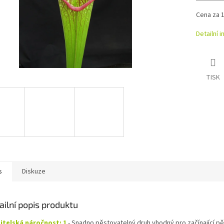
Cena za 1
Detailní 
TISK
s
Diskuze
ailní popis produktu
itelská náročnost: 1
- Snadno pěstovatelný druh vhodný pro začínající pěs