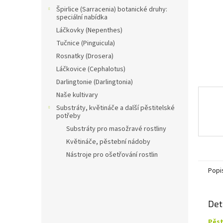
n
Špirlice (Sarracenia) botanické druhy:
e
speciální nabídka
l
Láčkovky (Nepenthes)
Tučnice (Pinguicula)
Rosnatky (Drosera)
Láčkovice (Cephalotus)
Darlingtonie (Darlingtonia)
Naše kultivary
Substráty, květináče a další pěstitelské
potřeby
Substráty pro masožravé rostliny
Květináče, pěstební nádoby
Nástroje pro ošetřování rostlin
Popi
Det
Pěst