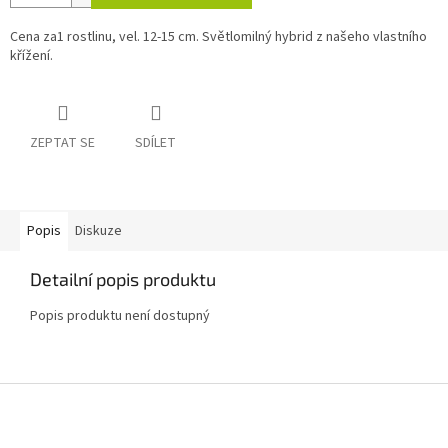
Cena za1 rostlinu, vel. 12-15 cm. Světlomilný hybrid z našeho vlastního
křížení.
ZEPTAT SE
SDÍLET
Popis
Diskuze
Detailní popis produktu
Popis produktu není dostupný
Z
á
p