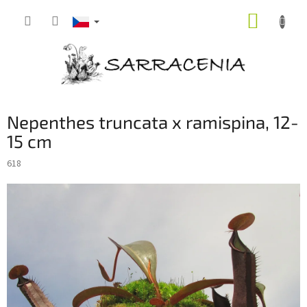
Přejít
NÁKUP
na
obsah
KOŠÍK
Nepenthes truncata x ramispina, 12-
15 cm
618