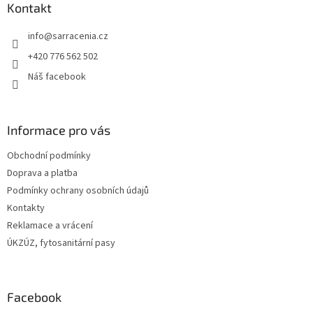
a
Kontakt
t
info
@
sarracenia.cz
í
+420 776 562 502
Náš facebook
Informace pro vás
Obchodní podmínky
Doprava a platba
Podmínky ochrany osobních údajů
Kontakty
Reklamace a vrácení
ÚKZÚZ, fytosanitární pasy
Facebook