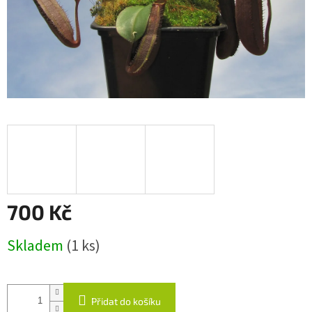
700 Kč
Měrná
Skladem
(1 ks)
cena:
Přidat do košíku