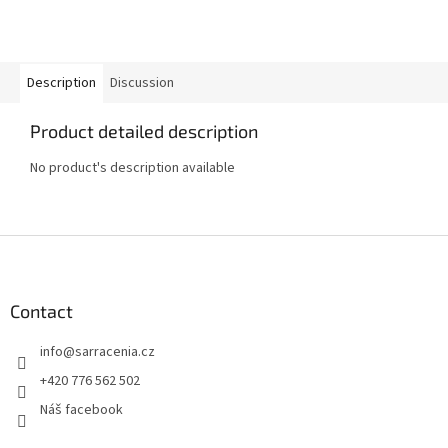
Description
Discussion
Product detailed description
No product's description available
F
o
o
t
Contact
e
info
@
sarracenia.cz
r
+420 776 562 502
Náš facebook