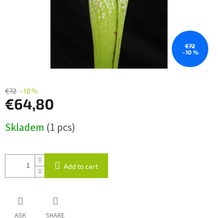
€72
–10 %
€72
–10 %
€64,80
Measure
Skladem
(1 pcs)
price:
Add to cart
ASK
SHARE