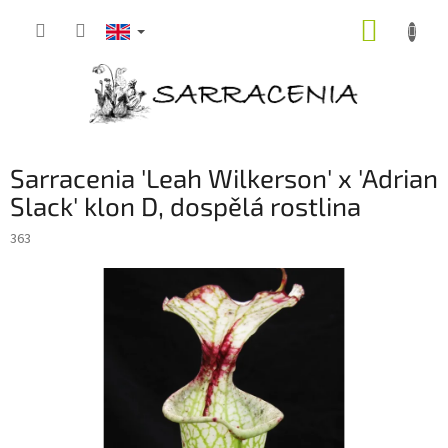
Skip
SHOPP
to
content
CART
Sarracenia 'Leah Wilkerson' x 'Adrian
Slack' klon D, dospělá rostlina
363